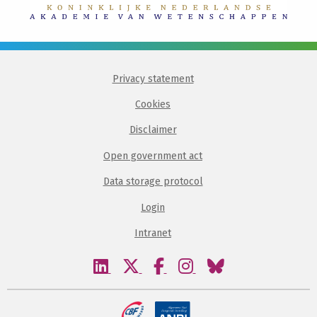
Privacy statement
Cookies
Disclaimer
Open government act
Data storage protocol
Login
Intranet
Visit
Visit
Visit
Visit
Visit
our
our
our
our
our
linkedin
twitter
facebook
instagram
bluesky