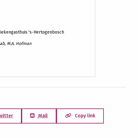
Ziekengasthuis 's-Hertogenbosch
aab, M.A. Hofman
witter
Mail
Copy link