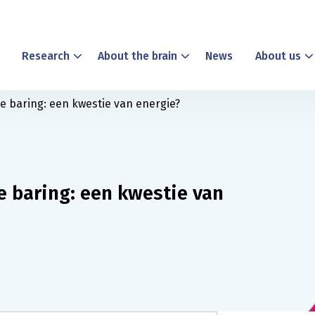
Research
About the brain
News
About us
 baring: een kwestie van energie?
 baring: een kwestie van